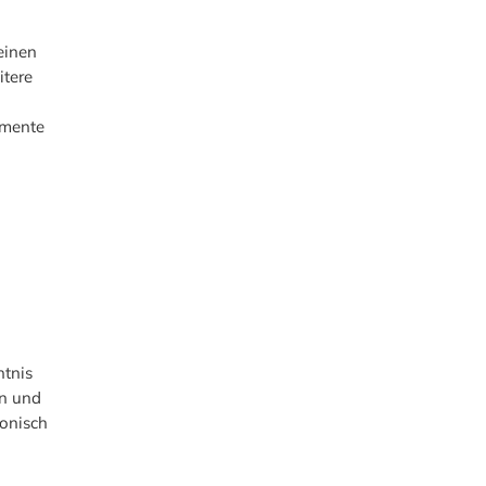
einen
tere
umente
ntnis
n und
onisch