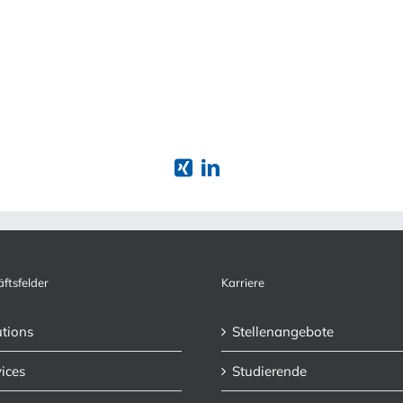
ftsfelder
Karriere
utions
Stellenangebote
ices
Studierende