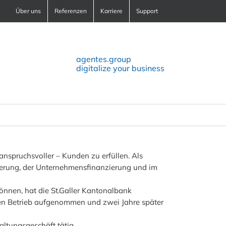
Über uns
Referenzen
Karriere
Support
agentes.group
digitalize your business
anspruchsvoller – Kunden zu erfüllen. Als
zierung, der Unternehmensfinanzierung und im
nnen, hat die St.Galler Kantonalbank
ren Betrieb aufgenommen und zwei Jahre später
ltungsgeschäft tätig.