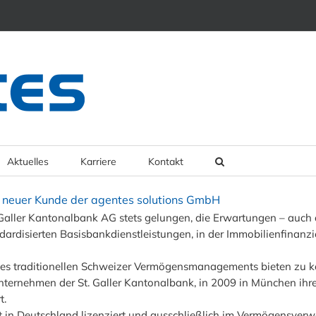
Aktuelles
Karriere
Kontakt
t neuer Kunde der agentes solutions GmbH
t.Galler Kantonalbank AG stets gelungen, die Erwartungen – auch 
andardisierten Basisbankdienstleistungen, in der Immobilienfinan
des traditionellen Schweizer Vermögensmanagements bieten zu kö
nternehmen der St. Galler Kantonalbank, in 2009 in München ih
t.
t in Deutschland lizenziert und ausschließlich im Vermögensverwa