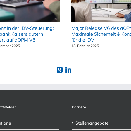
ienz in der IDV-Steuerung:
Major Release V6 des aOP
bank Kaiserslautern
Maximale Sicherheit & Kont
ert auf aOPM V6
für die IDV
vember 2025
13. Februar 2025
ftsfelder
Karriere
utions
Stellenangebote