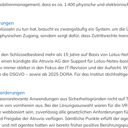
obilienmanagement, dass es ca. 1.400 physische und elektronisc
erungen
lüsseln zu tun hat, braucht es zwangsläufig ein System, um die 
physischen Zugang, sondern sorgt dafür, dass Zutrittsrechte tr
en Schlüsselbestand mehr als 15 Jahre auf Basis von Lotus-Note
m einen kündigte die Atruvia AG den Support für Lotus-Notes-
 immer stärker in den Fokus der IT-Revision und der Aufsicht. W
 die DSGVO – sowie ab 2025 DORA. Für das Institut stichhaltige
nforderungen
isionsrelevante Anwendungen aus Sicherheitsgründen nicht auf T
iven von vornherein aus. Bei der Lösungsauswahl waren für die V
te webbasiert sein, zuverlässig alle gesetzlichen Anforderungen 
d Freigabe der Atruvia verfügen. Sämtliche Punkte erfüllt der ag
und mit agentes hatten wir bereits früher positive Berührungspu