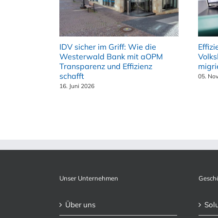
IDV sicher im Griff: Wie die
Effiz
Westerwald Bank mit aOPM
Volks
Transparenz und Effizienz
migri
schafft
05. No
16. Juni 2026
Unser Unternehmen
Geschä
Über uns
Sol