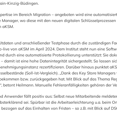
Main-Kinzig-Büdingen.
ertise im Bereich Migration – angeboten wird eine automatisier
Manager, wo diese mit den neuen digitalen Schlüsselprozessen v
on aKSM.
Altdaten und anschließender Testphase durch die zuständigen 
live von aKSM im April 2024. Dem Institut steht nun eine Softwar
und durch eine automatisierte Protokollierung unterstützt: Sie d
amit ist eine hohe Datenintegrität sichergestellt. So lassen sich
enehmigungsinstanz rezertifizieren. Darüber hinaus punktet aKS
sselbestände (Soll-Ist-Vergleich). „Dank des Key Store Managers 
ekommen bzw. zurückgegeben hat. Mit Blick auf das Thema Regula
“, betont Heilmann. Manuelle Fehleranfälligkeiten gehören der V
Anwender fällt positiv aus: Selbst neue Mitarbeitende meldeten
sterklärend sei. Spürbar ist die Arbeitserleichterung u.a. beim O
d bezogen auf das Einhalten von Fristen – so z.B. mit Blick auf