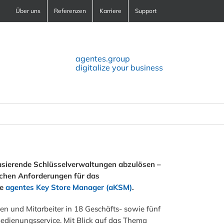
Über uns
Referenzen
Karriere
Support
agentes.group
digitalize your business
basierende Schlüsselverwaltungen abzulösen –
ichen Anforderungen für das
re
agentes Key Store Manager (aKSM)
.
n und Mitarbeiter in 18 Geschäfts- sowie fünf
edienungsservice. Mit Blick auf das Thema