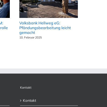
M:
Volksbank Hellweg eG:
rolle
Pfändungsbearbeitung leicht
gemacht
10. Februar 2025
Kontakt
Kontakt